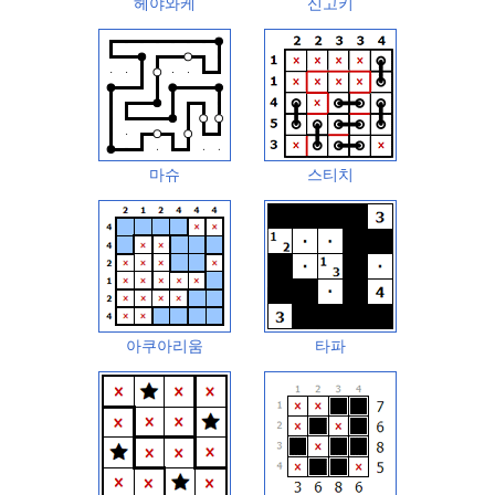
헤야와케
신고키
마슈
스티치
아쿠아리움
타파