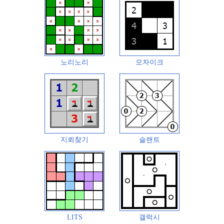
노리노리
모자이크
지뢰찾기
슬랜트
LITS
갤럭시