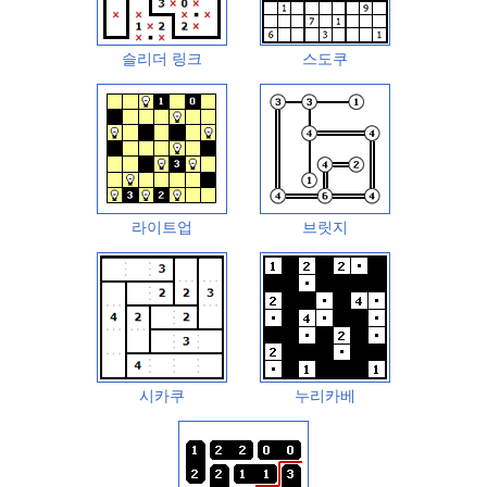
슬리더 링크
스도쿠
라이트업
브릿지
시카쿠
누리카베