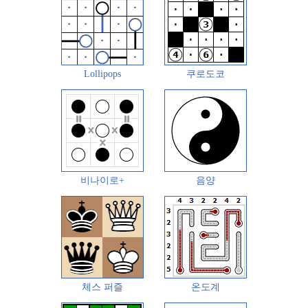
Lollipops
쿠로도코
비나이로+
음양
체스 퍼즐
온도계