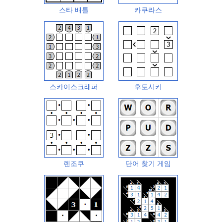
스타 배틀
카쿠라스
스카이스크래퍼
후토시키
렌조쿠
단어 찾기 게임