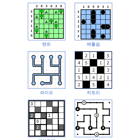
텐트
배틀쉽
파이프
히토리