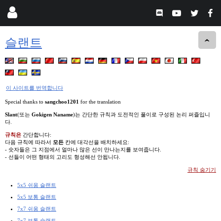
슬랜트
이 사이트를 번역합니다
Special thanks to
sangchoo1201
for the translation
Slant
(또는
Gokigen Naname
)는 간단한 규칙과 도전적인 풀이로 구성된 논리 퍼즐입니
다.
규칙은
간단합니다:
다음 규칙에 따라서
모든
칸에 대각선을 배치하세요:
- 숫자들은 그 지점에서 얼마나 많은 선이 만나는지를 보여줍니다.
- 선들이 어떤 형태의 고리도 형성해선 안됩니다.
규칙 숨기기
5x5 쉬움 슬랜트
5x5 보통 슬랜트
7x7 쉬움 슬랜트
7x7 보통 슬랜트