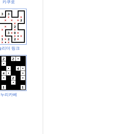
카쿠로
슬리더 링크
누리카베