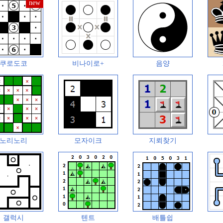
쿠로도코
비나이로+
음양
노리노리
모자이크
지뢰찾기
갤럭시
텐트
배틀쉽