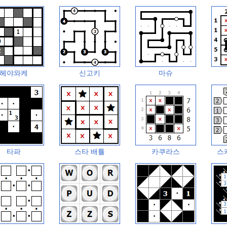
헤야와케
신고키
마슈
타파
스타 배틀
카쿠라스
스