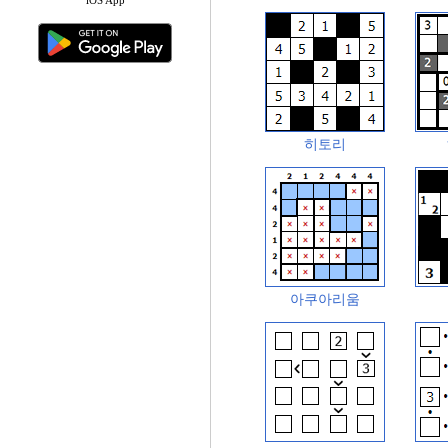
히토리
아쿠아리움