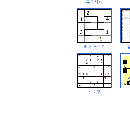
후토시키
직소 스도쿠
스도쿠