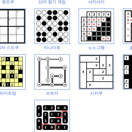
렌조쿠
단어 찾기 게임
샤카샤카
킬러 스도쿠
비나이로
노노그램
라이트업
브릿지
시카쿠