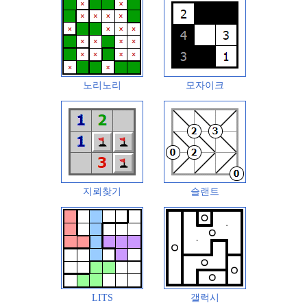
노리노리
모자이크
지뢰찾기
슬랜트
LITS
갤럭시