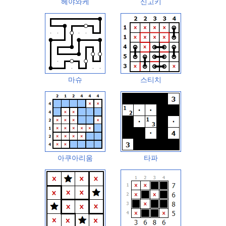
헤야와케
신고키
마슈
스티치
아쿠아리움
타파