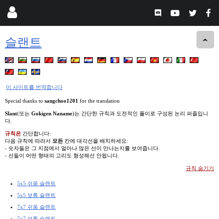
슬랜트
이 사이트를 번역합니다
Special thanks to
sangchoo1201
for the translation
Slant
(또는
Gokigen Naname
)는 간단한 규칙과 도전적인 풀이로 구성된 논리 퍼즐입니
다.
규칙은
간단합니다:
다음 규칙에 따라서
모든
칸에 대각선을 배치하세요:
- 숫자들은 그 지점에서 얼마나 많은 선이 만나는지를 보여줍니다.
- 선들이 어떤 형태의 고리도 형성해선 안됩니다.
규칙 숨기기
5x5 쉬움 슬랜트
5x5 보통 슬랜트
7x7 쉬움 슬랜트
7x7 보통 슬랜트