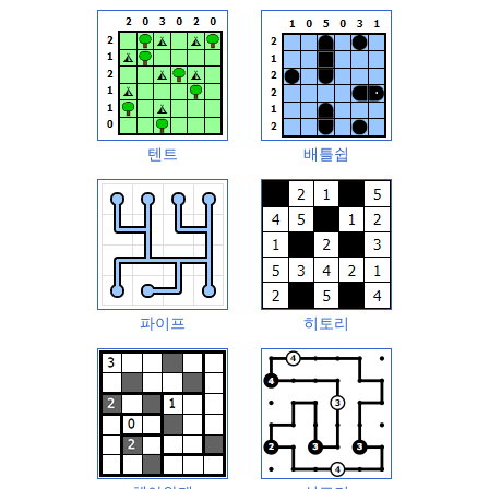
텐트
배틀쉽
파이프
히토리