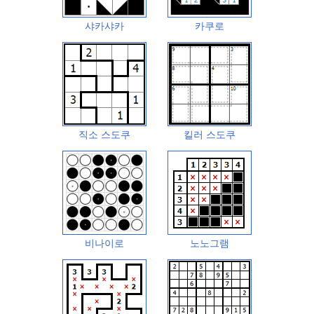
샤카샤카
카쿠로
직소 스도쿠
킬러 스도쿠
비나이로
노노그램