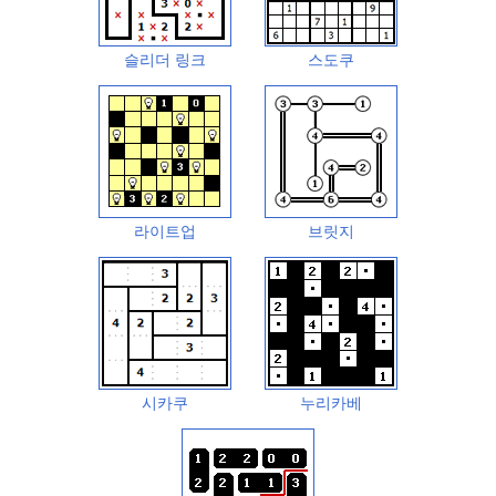
슬리더 링크
스도쿠
라이트업
브릿지
시카쿠
누리카베