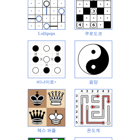
Lollipops
쿠로도코
비나이로+
음양
체스 퍼즐
온도계