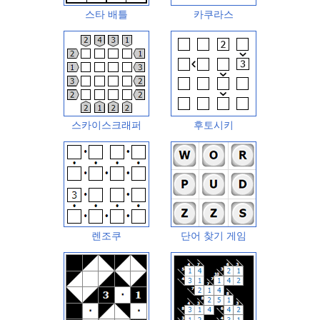
스타 배틀
카쿠라스
스카이스크래퍼
후토시키
렌조쿠
단어 찾기 게임